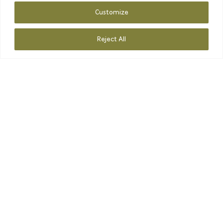
Customize
Reject All
RESERVIEREN
Kontaktiere uns gerne!
Tel. 345 924 5776
Mail. hallo@hochraut.com
www.hochraut.com
UNSERE ÖFFNUNGSZEITEN: